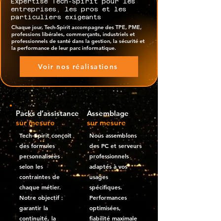
Expertise Tech-Spirit pour les
entreprises, les pros et les
particuliers exigeants
Chaque jour, Tech-Spirit accompagne des TPE, PME,
professions libérales, commerçants, industriels et
professionnels de santé dans la gestion, la sécurité et
la performance de leur parc informatique.
Voir nos réalisations
Packs d’assistance
Assemblage
sur mesure
sur mesure
Tech-Spirit conçoit
Nous assemblons
des formules
des PC et serveurs
personnalisées
professionnels
selon les
adaptés à vos
contraintes de
usages
chaque métier.
spécifiques.
Notre objectif :
Performances
garantir la
optimisées,
continuité, la
fiabilité maximale