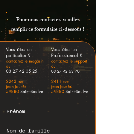
Pour nous contacter, veuillez
remplir ce formulaire ci-dessous !
Vous êtes un
Vous êtes un
particulier ?
Professionnel ?
contactez le magasin
contactez le support
au
au
03 27 42 05 25
03 27 42 63 70
2243 rue
2411 rue
jean
Jaurès
jean
Jaurès
59880
Saint-Saulve
59880
Saint-Saulve
Prénom
Nom de famille